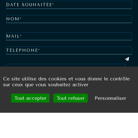
Ce site utilise des cookies et vous donne le contrôle
sur ceux que vous souhaitez activer
J'accepte que mes données personnelles soient
collectées et utilisées par Suncap aux fins de
Tout accepter
Tout refuser
Personnaliser
répondre à ma demande. Je comprends que mes
données seront traitées conformément à la
politique de confidentialité de Suncap