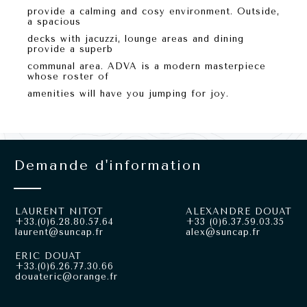
provide a calming and cosy environment. Outside,
a spacious
decks with jacuzzi, lounge areas and dining
provide a superb
communal area. ADVA is a modern masterpiece
whose roster of
amenities will have you jumping for joy.
Demande d'information
LAURENT NITOT
ALEXANDRE DOUAT
+33.(0)6.28.80.57.64
+33 (0)6.37.59.03.35
laurent@suncap.fr
alex@suncap.fr
ERIC DOUAT
+33.(0)6.26.77.30.66
douateric@orange.fr