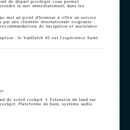
oint de départ privilégié vous permet
 prendre la mer immédiatement, dans les
e met un point d’honneur à offrir
un service
u par une clientèle internationale exigeante :
u, recommandations de navigation et assistance
eption : le VanDutch 40 est l’expérience Saint-
er
aud de soleil cockpit + Extension du taud sur
 cockpit, Plateforme de bain, système audio
.