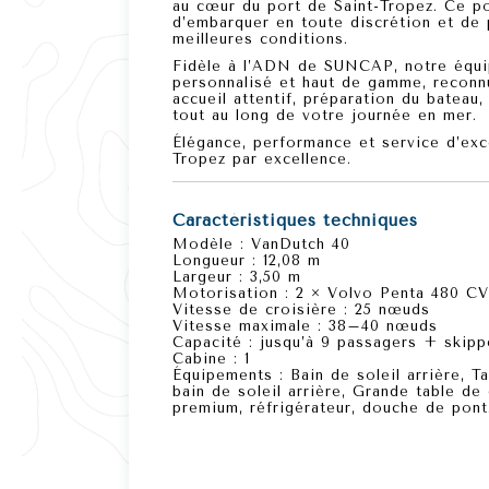
au cœur du port de Saint-Tropez
. Ce p
d’embarquer en toute discrétion et de
meilleures conditions.
Fidèle à l’ADN de SUNCAP, notre équip
personnalisé et haut de gamme
, reconn
accueil attentif, préparation du batea
tout au long de votre journée en mer.
Élégance, performance et service d’exc
Tropez par excellence.
Caractéristiques techniques
Modèle :
VanDutch 40
Longueur :
12,08 m
Largeur :
3,50 m
Motorisation :
2 × Volvo Penta 480 CV
Vitesse de croisière :
25 nœuds
Vitesse maximale :
38–40 nœuds
Capacité :
jusqu’à 9 passagers + skipp
Cabine :
1
Équipements :
Bain de soleil arrière, T
bain de soleil arrière, Grande table de
premium, réfrigérateur, douche de pont