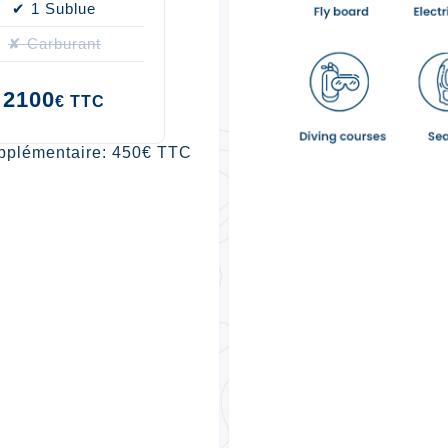
✔ 1 Sublue
✘ Carburant
2100
€ TTC
pplémentaire: 450€ TTC