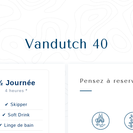
Vandutch 40
Pensez à reser
½
Journée
4 heures
*
✔ Skipper
✔ Soft Drink
✔ Linge de bain