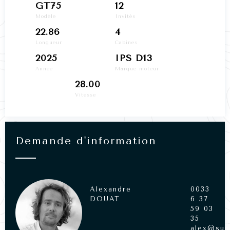
GT75
12
Modèle
Invités
22.86
4
Longueur
Cabines
2025
IPS D13
Année
Marque moteur
28.00
Vitesse
Demande d'information
Alexandre
0033
DOUAT
6 37
59 03
35
alex@sun