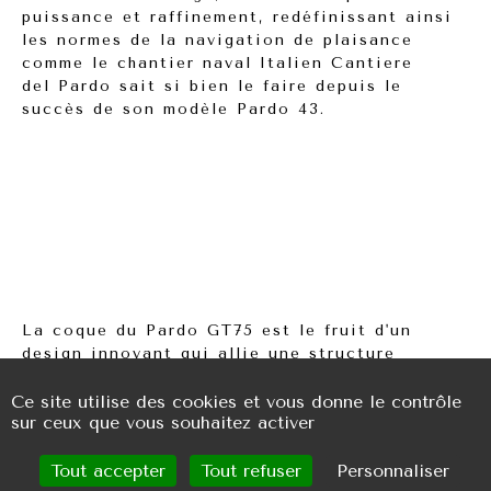
puissance et raffinement, redéfinissant ainsi
les normes de la navigation de plaisance
comme le chantier naval Italien Cantiere
del Pardo sait si bien le faire depuis le
succès de son modèle Pardo 43.
La coque du Pardo GT75 est le fruit d'un
design innovant qui allie une structure
ultralégère à des lignes épurées, lui conférant
une ligne impressionnante. Sa silhouette
Ce site utilise des cookies et vous donne le contrôle
sur ceux que vous souhaitez activer
élancée et sa proue spectaculaire évoquent
une véritable sensation de prestige et de
puissance dès le premier regard.
Tout accepter
Tout refuser
Personnaliser