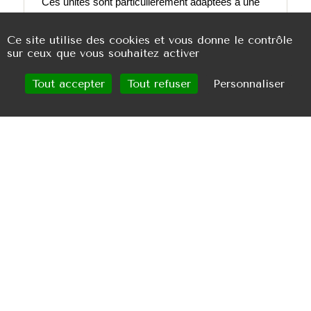
Ces unités sont particulièrement adaptées à une
croisière en Corse et peuvent proposer de
Ce site utilise des cookies et vous donne le contrôle
nombreux équipements nautiques, notamment
sur ceux que vous souhaitez activer
des jet-skis ou du matériel de plongée.
Tout accepter
Tout refuser
Personnaliser
04
Les bateaux à louer sans skipper
Des bateaux semi-rigides sont également
disponibles à la location sans skipper pour
découvrir, à votre rythme, les plages du golfe de
Saint-Tropez.
Ces bateaux peuvent accueillir jusqu’à huit